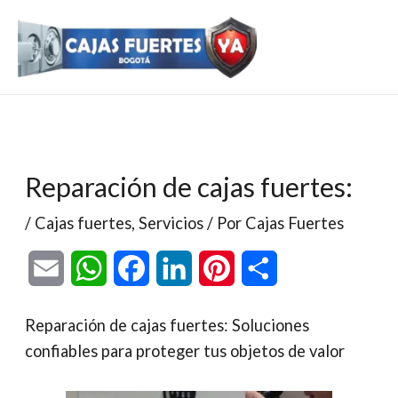
Ir
al
contenido
Reparación de cajas fuertes:
/
Cajas fuertes
,
Servicios
/ Por
Cajas Fuertes
E
W
F
L
P
C
m
h
a
i
i
o
Reparación de cajas fuertes: Soluciones
a
a
c
n
n
m
confiables para proteger tus objetos de valor
i
t
e
k
t
p