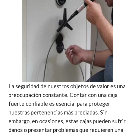
l
s
b
e
e
a
A
o
d
r
r
p
o
I
e
t
p
k
n
s
i
t
r
La seguridad de nuestros objetos de valor es una
preocupación constante. Contar con una caja
fuerte confiable es esencial para proteger
nuestras pertenencias más preciadas. Sin
embargo, en ocasiones, estas cajas pueden sufrir
daños o presentar problemas que requieren una