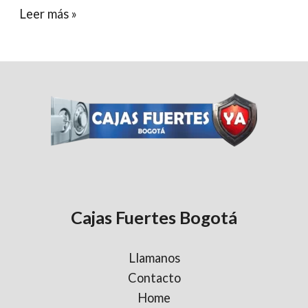
Instalación
Leer más »
y
Mantenimiento
de
cajas
fuertes
Cajas Fuertes Bogotá
Llamanos
Contacto
Home