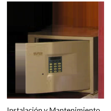
La
Defensa
Inquebrantable
de
tus
Valores
Instalación y Mantenimiento