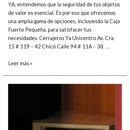
YA, entendemos que la seguridad de tus objetos
de valor es esencial. Es por eso que ofrecemos
una amplia gama de opciones, incluyendo la Caja
Fuerte Pequeña, para satisfacer tus
necesidades. Cerrajeros Ya Unicentro Av. Cra.
15 # 119 – 42 Chicó Calle 94 # 11A – 38. …
Caja
Leer más »
Fuerte
Pequeña:
Protección
de
Calidad
a
tu