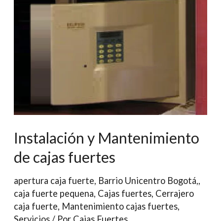
Alcance
Instalación y Mantenimiento
de cajas fuertes
apertura caja fuerte
,
Barrio Unicentro Bogotá,
,
caja fuerte pequena
,
Cajas fuertes
,
Cerrajero
caja fuerte
,
Mantenimiento cajas fuertes
,
Servicios
/ Por
Cajas Fuertes